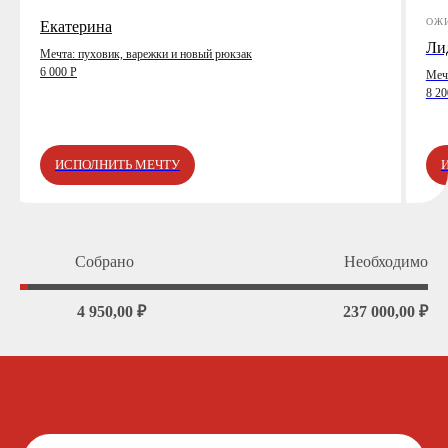
ОЖ
Екатерина
Ли
Мечта: пуховик, варежки и новый рюкзак
6 000 Р
Мечт
8 20
ИСПОЛНИТЬ МЕЧТУ
Собрано
Необходимо
4 950,00 ₽
237 000,00 ₽