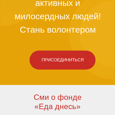
Сми о фонде
«Еда днесь»