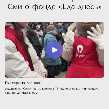
Сми о фонде «Еда днесь»
Екатерина Мацвей
ведущая тк «Спас», автор канала в ТГ «Школа невест» на раздаче
еды фонда «Еда днесь»