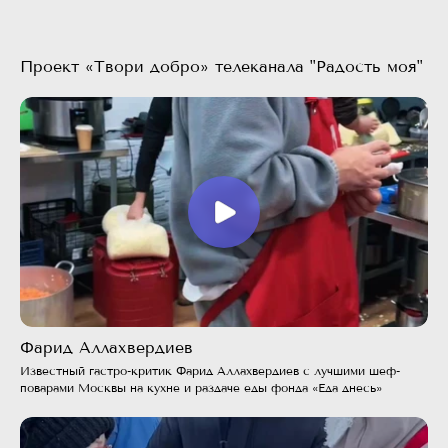
Проект «Твори добро» телеканала "Радость моя"
Фарид Аллахвердиев
Известный гастро-критик Фарид Аллахвердиев с лучшими шеф-
поварами Москвы на кухне и раздаче еды фонда «Еда днесь»